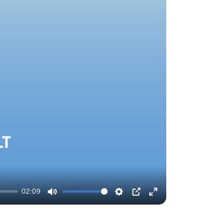
02:09
Ton
Einstellungen
Picture-
Vollbildmodus
stummschalten
in-
aktivieren