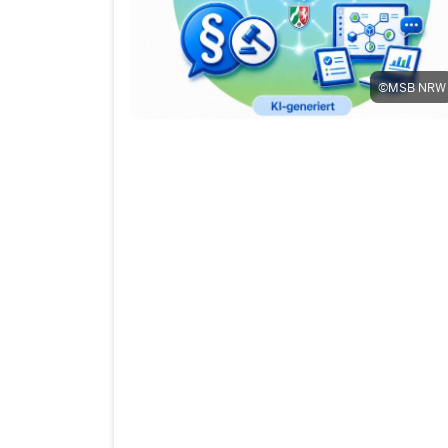
©
MSB NRW