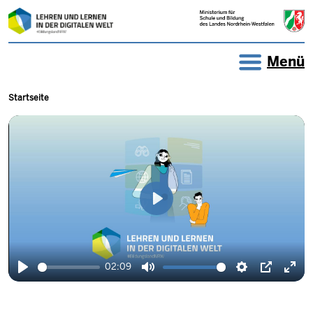
Direkt zum Inhalt
LEHREN UND LERNEN IN DER
Menü
Pfadnavigation
Startseite
Wiedergabe
02:09
Wiedergabe
Ton
Einstellungen
Picture-
Voll
stummschalten
in-
akti