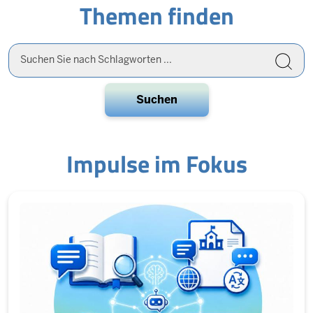
Themen finden
picture
Suche
auf
der
gesamten
Website
Impulse im Fokus