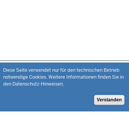
Datenschutzeinstellungen
Fußzeile
Impressum
Diese Seite verwendet nur für den technischen Betrieb
notwendige Cookies. Weitere Informationen finden Sie in
Datenschutz
den Datenschutz-Hinweisen.
Suche
Verstanden