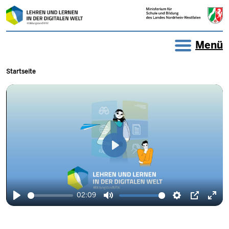
Direkt zum Inhalt
LEHREN UND LERNEN IN DER
Menü
Pfadnavigation
Startseite
Wiedergabe
02:09
Wiedergabe
Ton
Einstellungen
Picture-
Voll
stummschalten
in-
akti