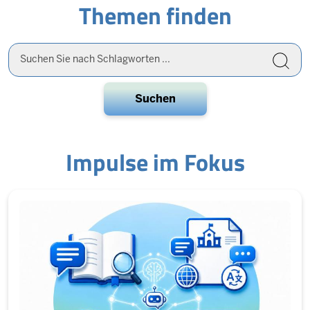
Themen finden
picture
Suche
auf
der
gesamten
Website
Impulse im Fokus