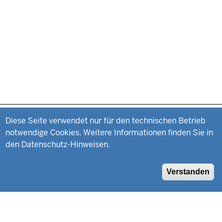
Datenschutzeinstellungen
Fußzeile
Impressum
Diese Seite verwendet nur für den technischen Betrieb
notwendige Cookies. Weitere Informationen finden Sie in
Datenschutz
den Datenschutz-Hinweisen.
Suche
Verstanden