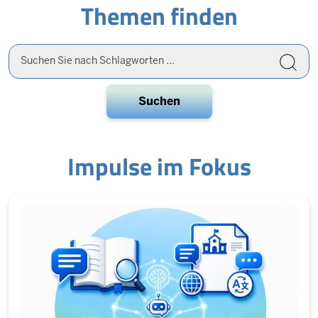
Themen finden
picture
Suche
auf
der
gesamten
Website
Impulse im Fokus