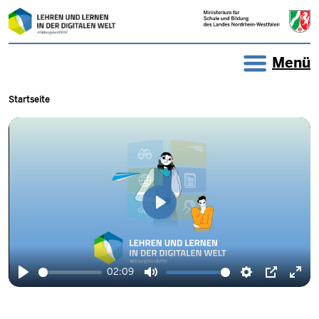
Direkt zum Inhalt
LEHREN UND LERNEN IN DER
Menü
Pfadnavigation
Startseite
Wiedergabe
02:09
Wiedergabe
Ton
Einstellungen
Picture-
Voll
stummschalten
in-
akti