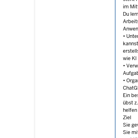
im Mit
Du ler
Arbeit
Anwen
• Unte
kannst
erstel
wie KI
• Verw
Aufgab
• Orga
ChatGP
Ein be
übst z
helfen
Ziel
Sie ge
Sie mi