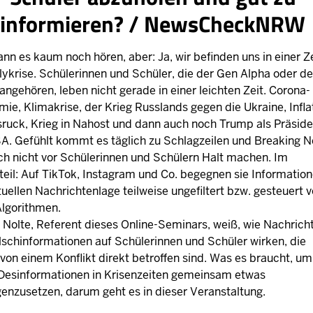
informieren? / NewsCheckNRW
nn es kaum noch hören, aber: Ja, wir befinden uns in einer Z
lykrise. Schülerinnen und Schüler, die der Gen Alpha oder de
angehören, leben nicht gerade in einer leichten Zeit. Corona-
ie, Klimakrise, der Krieg Russlands gegen die Ukraine, Infla
ruck, Krieg in Nahost und dann auch noch Trump als Präside
A. Gefühlt kommt es täglich zu Schlagzeilen und Breaking N
ch nicht vor Schülerinnen und Schülern Halt machen. Im
eil: Auf TikTok, Instagram und Co. begegnen sie Informatio
tuellen Nachrichtenlage teilweise ungefiltert bzw. gesteuert 
Algorithmen.
 Nolte, Referent dieses Online-Seminars, weiß, wie Nachrich
lschinformationen auf Schülerinnen und Schüler wirken, die
 von einem Konflikt direkt betroffen sind. Was es braucht, um
Desinformationen in Krisenzeiten gemeinsam etwas
enzusetzen, darum geht es in dieser Veranstaltung.