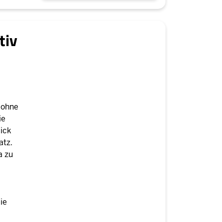
tiv
 ohne
ie
ick
atz.
a zu
ie