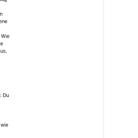
en
dene
? Wie
se
aus,
: Du
e
 wie