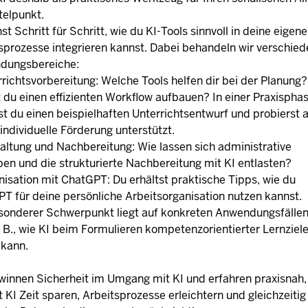
telpunkt.
nst Schritt für Schritt, wie du KI-Tools sinnvoll in deine eigen
sprozesse integrieren kannst. Dabei behandeln wir verschie
dungsbereiche:
rrichtsvorbereitung: Welche Tools helfen dir bei der Planung
 du einen effizienten Workflow aufbauen? In einer Praxispha
lst du einen beispielhaften Unterrichtsentwurf und probierst 
 individuelle Förderung unterstützt.
altung und Nachbereitung: Wie lassen sich administrative
en und die strukturierte Nachbereitung mit KI entlasten?
nisation mit ChatGPT: Du erhältst praktische Tipps, wie du
T für deine persönliche Arbeitsorganisation nutzen kannst.
sonderer Schwerpunkt liegt auf konkreten Anwendungsfällen
. B., wie KI beim Formulieren kompetenzorientierter Lernziel
 kann.
winnen Sicherheit im Umgang mit KI und erfahren praxisnah,
t KI Zeit sparen, Arbeitsprozesse erleichtern und gleichzeitig