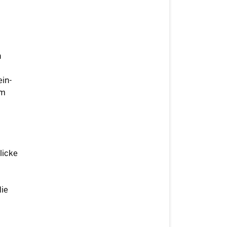
-
n
in-
em
licke
ie