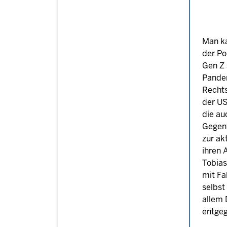
Man ka
der Po
Gen Z 
Pandem
Rechts
der US
die au
Gegent
zur ak
ihren 
Tobias
mit Fa
selbst
allem 
entgeg