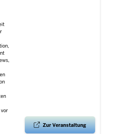
eit
r
tion,
nt
ews,
nen
von
ten
 vor
Zur Veranstaltung