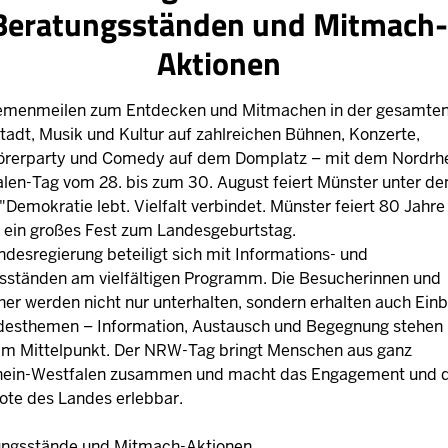
Beratungsständen und Mitmach
Aktionen
hemenmeilen zum Entdecken und Mitmachen in der gesamte
tadt, Musik und Kultur auf zahlreichen Bühnen, Konzerte,
örerparty und Comedy auf dem Domplatz – mit dem Nordrhe
len-Tag vom 28. bis zum 30. August feiert Münster unter d
"Demokratie lebt. Vielfalt verbindet. Münster feiert 80 Jahre
ein großes Fest zum Landesgeburtstag.
ndesregierung beteiligt sich mit Informations- und
sständen am vielfältigen Programm. Die Besucherinnen und
er werden nicht nur unterhalten, sondern erhalten auch Einb
desthemen – Information, Austausch und Begegnung stehen
im Mittelpunkt. Der NRW-Tag bringt Menschen aus ganz
hein-Westfalen zusammen und macht das Engagement und d
te des Landes erlebbar.
ungsstände und Mitmach-Aktionen