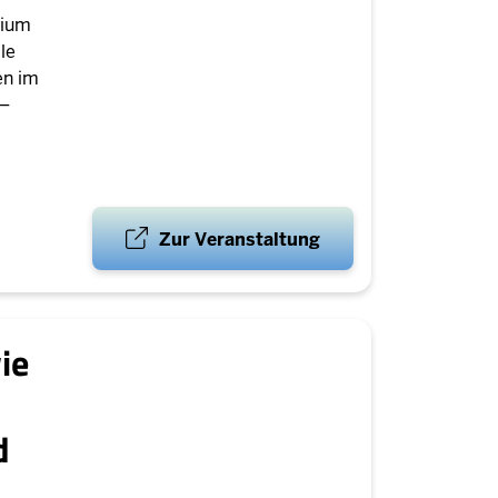
rium
le
en im
 –
Zur Veranstaltung
ie
d