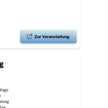
Zur Veranstaltung
ng
ltags
e
ldung
ltag