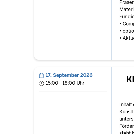
Präsen
Materi
Für di
• Comp
• opti
• Aktu
K
17. September 2026
15:00 - 18:00 Uhr
Inhalt
Künstl
unters
Förder
steht 