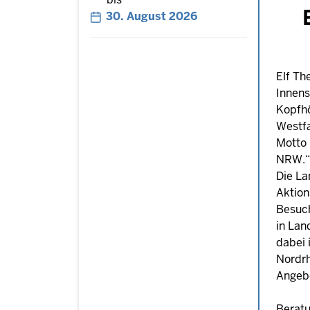
30. August 2026
Elf T
Innens
Kopfh
Westfa
Motto 
NRW.“ 
Die La
Aktion
Besuch
in Lan
dabei 
Nordr
Angebo
Berat