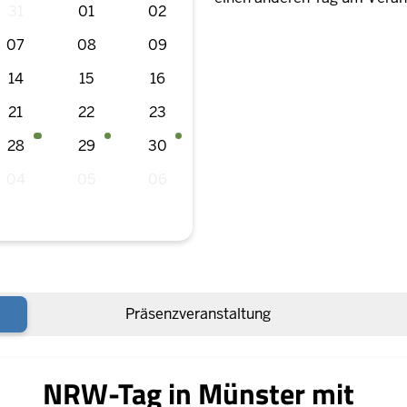
31
01
02
07
08
09
14
15
16
21
22
23
28
29
30
04
05
06
Präsenzveranstaltung
NRW-Tag in Münster mit