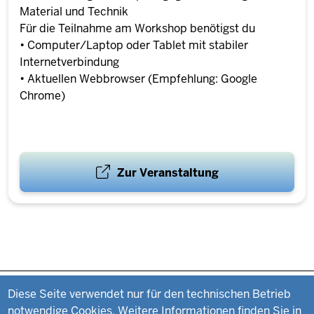
Material und Technik
Für die Teilnahme am Workshop benötigst du
• Computer/Laptop oder Tablet mit stabiler
Internetverbindung
• Aktuellen Webbrowser (Empfehlung: Google
Chrome)
Zur Veranstaltung
Datenschutzeinstellungen
Fußzeile
Impressum
Diese Seite verwendet nur für den technischen Betrieb
notwendige Cookies. Weitere Informationen finden Sie in