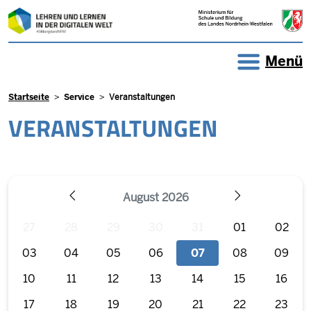
Direkt zum Inhalt
Menü
Pfadnavigation
Startseite
Service
Veranstaltungen
VERANSTALTUNGEN
August 2026
ZURÜCK
WEITER
27
28
29
30
31
01
02
03
04
05
06
07
08
09
10
11
12
13
14
15
16
17
18
19
20
21
22
23