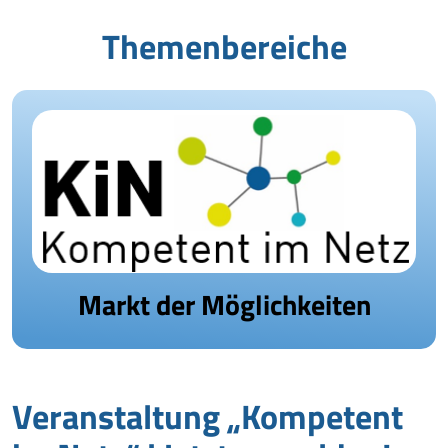
The­men­be­reiche
Markt der Mög­lich­keiten
Ver­an­staltung „Kom­petent