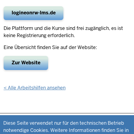
logineonrw-lms.de
Die Plattform und die Kurse sind frei zugänglich, es ist
keine Registrierung erforderlich.
Eine Übersicht finden Sie auf der Website:
Zur Website
<
Alle Arbeitshilfen ansehen
Datenschutzeinstellungen
Fußzeile
Impressum
Diese Seite verwendet nur für den technischen Betrieb
notwendige Cookies. Weitere Informationen finden Sie in