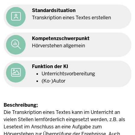
Stan­dard­si­tuation
Tran­skription eines Textes er­stellen
Kom­pe­tenz­schwerpunkt
Hör­ver­stehen all­gemein
Funktion der KI
Un­ter­richts­vor­be­reitung
(Ko-)Autor
Beschreibung;
Die Transkription eines Textes kann im Unterricht an
vielen Stellen lernförderlich eingesetzt werden, z.B. als
Lesetext im Anschluss an eine Aufgabe zum
Hörverstehen zur Überprüfung der Ergebnisse. Auch