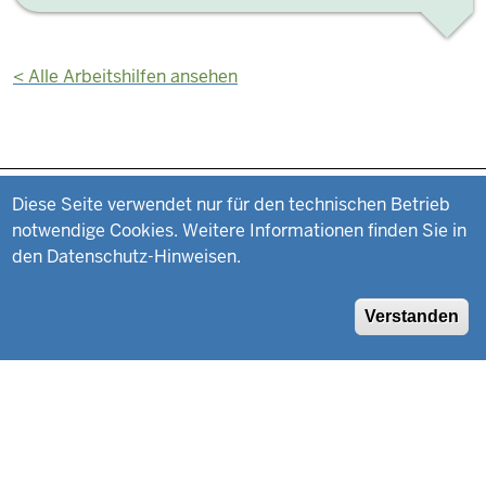
<
Alle Arbeitshilfen ansehen
Datenschutzeinstellungen
Fußzeile
Impressum
Diese Seite verwendet nur für den technischen Betrieb
notwendige Cookies. Weitere Informationen finden Sie in
Datenschutz
den Datenschutz-Hinweisen.
Suche
Verstanden