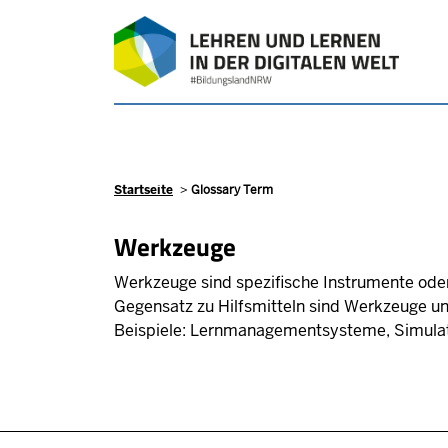
Direkt zum Inhalt
Pfadnavigation
Startseite
Glossary Term
Werkzeuge
Werkzeuge sind spezifische Instrumente oder
Gegensatz zu Hilfsmitteln sind Werkzeuge un
Beispiele: Lernmanagementsysteme, Simulatio