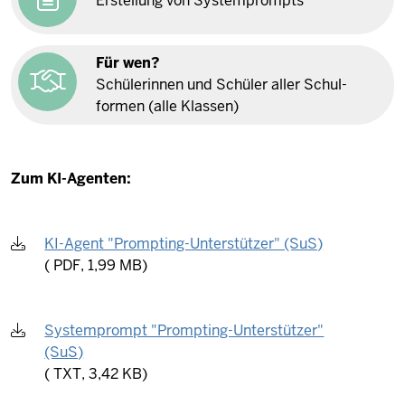
Er­stellung von Sys­tem­prompts
Für wen?
Schü­le­rinnen und Schüler aller Schul­
formen (alle Klassen)
Zum KI-Agenten:
KI-Agent "Prompting-Unterstützer" (SuS)
(
PDF, 1,99 MB)
Systemprompt "Prompting-Unterstützer"
(SuS)
(
TXT, 3,42 KB)