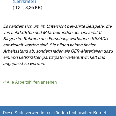
(Lehrkräfte)
(
TXT, 3,26 KB)
Es handelt sich um im Unterricht bewährte Beispiele, die
von Lehrkräften und Mitarbeitenden der Universität
Siegen im Rahmen des Forschungsvorhabens KIMADU
entwickelt worden sind. Sie bilden keinen finalen
Arbeitsstand ab, sondern laden als OER-Materialien dazu
ein, von Lehrkräften partizipativ weiterentwickelt und
angepasst zu werden.
<
Alle Arbeitshilfen ansehen
Datenschutzeinstellungen
Fußzeile
Impressum
Diese Seite verwendet nur für den technischen Betrieb