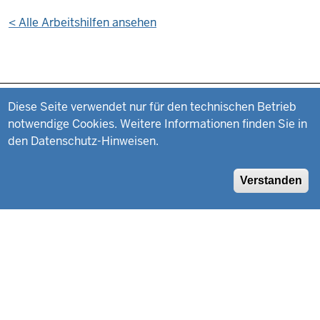
<
Alle Arbeitshilfen ansehen
Datenschutzeinstellungen
Fußzeile
Impressum
Diese Seite verwendet nur für den technischen Betrieb
notwendige Cookies. Weitere Informationen finden Sie in
Datenschutz
den Datenschutz-Hinweisen.
Suche
Verstanden