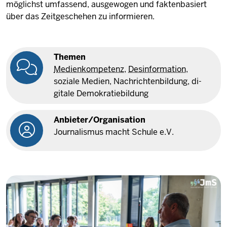
möglichst umfassend, ausgewogen und faktenbasiert
über das Zeitgeschehen zu informieren.
Themen
Medienkompetenz
,
Desinformation
,
soziale Medien, Nach­rich­ten­bildung, di­
gitale De­mo­kra­tie­bildung
An­bieter/Or­ga­ni­sation
Jour­na­lismus macht Schule e.V.